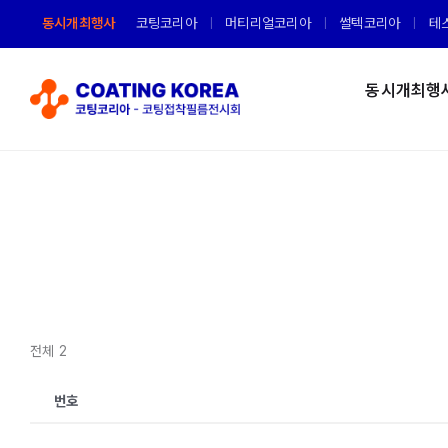
Skip
동시개최행사
코팅코리아
머티리얼코리아
썰텍코리아
테
to
content
동시개최행
전체 2
번호