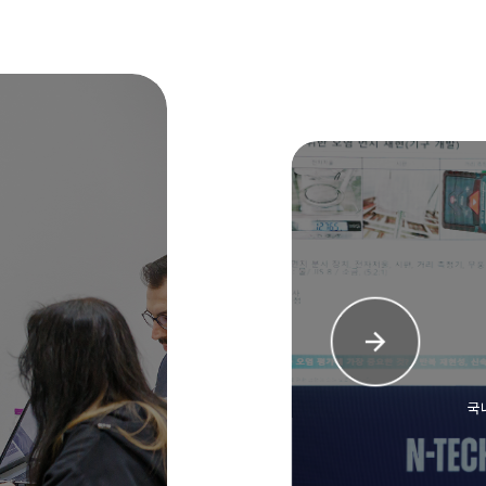
COGNITIVE SEN
인지센서기
미래