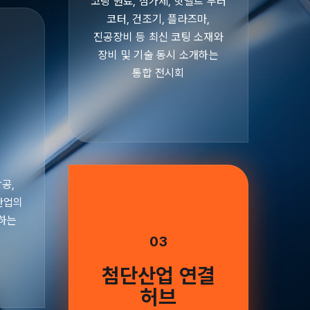
코팅 원료, 첨가제, 핫멜트 부터
코터, 건조기, 플라즈마,
진공장비 등 최신 코팅 소재와
장비 및 기술 동시 소개하는
통합 전시회
공,
산업의
하는
03
첨단산업 연결
허브