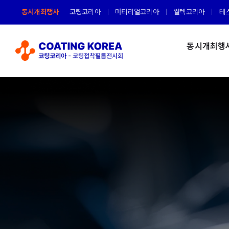
Skip
동시개최행사
코팅코리아
머티리얼코리아
썰텍코리아
테
to
content
동시개최행