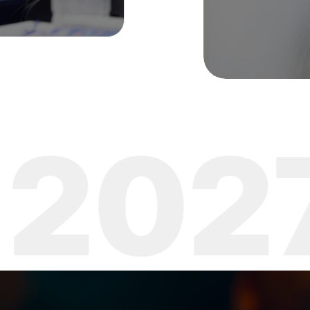
27
CO