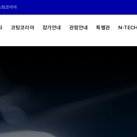
스팅코리아
사
코팅코리아
참가안내
관람안내
특별관
N-TEC